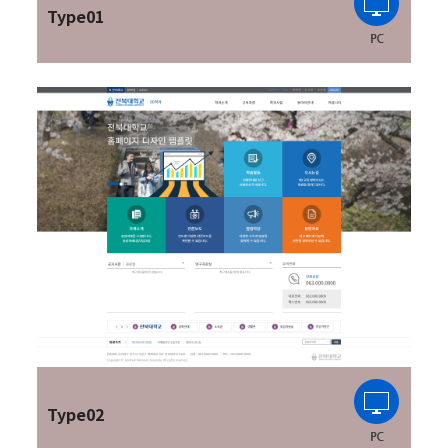
Type01
Type02