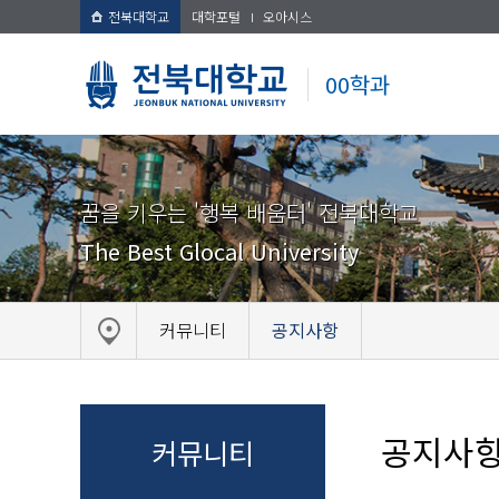
전북대학교
대학포털
오아시스
00학과
꿈을 키우는 '행복 배움터' 전북대학교
The Best Glocal University
커뮤니티
공지사항
공지사
커뮤니티