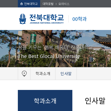
전북대학교
대학포털
오아시스
00학과
꿈을 키우는 '행복 배움터' 전북대학교
The Best Glocal University
학과소개
인사말
인사말
학과소개